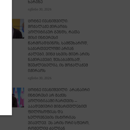
ხარჯზე
ივნისი 30, 2026
ცოტნე ივანიშვილი:
მოქალაქე ქირაობს
პოლიტიკურ გუნდს, რათა
მისი ინტერესი
წარმოადგინოს, სამწუხაროდ,
საქართველოში არიან
ძალები, ვინც სხვის მიერ არის
ნაქირავები, შესაბამისად,
შეუძლებელია, ის მოქალაქემ
იქირაოს
ივნისი 30, 2026
ცოტნე ივანიშვილი: არანაირი
ინტერესი არ მაქვს
პოლიტიკაში ჩართვის –
აკადემიური მიმართულებით
ფილოსოფიას და
ხელოვნების ისტორიას
ვიკვლევ. ეს არის ორი სფერო,
რომელიც ძალიან