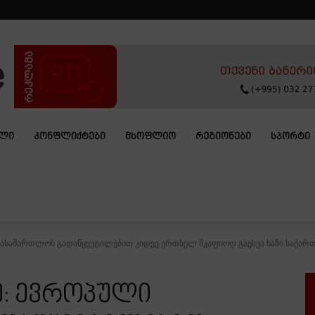
ᲐᲚᲘ
ᲙᲝᲜᲤᲚᲘᲥᲢᲔᲑᲘ
ᲛᲡᲝᲤᲚᲘᲝ
ᲠᲔᲒᲘᲝᲜᲔᲑᲘ
ᲡᲞᲝᲠᲢᲘ
სასამართლოს გადაწყვეტილებით კიდევ ერთხელ მკაფიოდ გაესვა ხაზი საქარ
ე: ევროპული