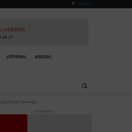
Facebook
ᲙᲣᲚᲢᲣᲠᲐ
ᲑᲘᲖᲜᲔᲡᲘ
თველოს ტერიტორიულ...
- Advertisment -