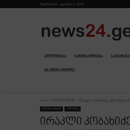
ხუთშაბათი, აგვისტო 6, 2026
ᲞᲝᲚᲘᲢᲘᲙᲐ
ᲡᲐᲖᲝᲒᲐᲓᲝᲔᲑᲐ
ᲡᲐᲛᲐᲠᲗ
ᲔᲡ ᲣᲜᲓᲐ ᲘᲪᲝᲓᲔ
ირაკლი კობახიძე: ევროპული 
Home
მთავარი ამბავი
მთავარი ამბავი
პოლიტიკა
ირაკლი კობახიძ