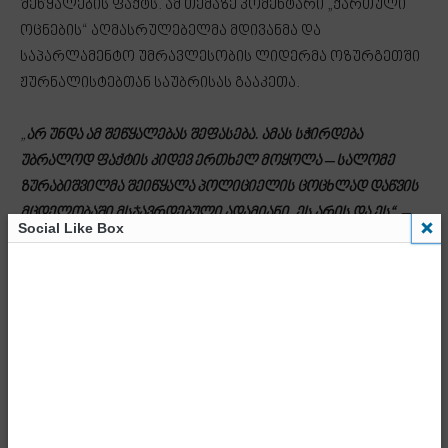
შეწყალების ფაქტს. ამ თემაზე კომენტარი „ქართული
ოცნების“ აღმასრულებელმა მდივანმა და
საპარლამენტო უმრავლესობის ლიდერმა ოზურგეთში
ჟურნალისტებთან საუბრისას გააკეთა.
„
არ უნდა ამ შეწყალებას შეფასება. ამას სჭირდება
უბრალოდ ფაქტის კიდევ ერთხელ მოყოლა – სალომე
ზურაბიშვილმა შეიწყალა პოლიციელის ცოცხლად დაწვის
მცდელობაში მსჯავრდებული ადამიანი. ეს არის და ეს“,
–
Social Like Box
განაცხადა მდინარაძემ.
სასამართლომ ლაზარე გრიგორიადისს 9 წლით
თავისუფლების აღკვეთა მიუსაჯა. გამოძიება
გრიგორიადისს პოლიციელზე თავდასხმასა და მისი
ჯანმრთელობის ხელყოფას, ასევე სხვისი ნივთის
დაზიანებას ედავებოდა.