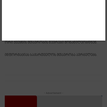
სუვერენიტეტისა და ტერიტორიული მთლიანობისადმი,
აგრეთვე ქვეყნის ევროატლანტიკური ინტეგრაციის
პროცესისადმი მხარდაჭერა დაადასტურა.
პირისპირ შეხვედრის შემდეგ, მოლაპარაკებები
გაფართოებულ ფორმატში გაგრძელდა, რომელშიც
ორი ქვეყნის მთავრობის წევრები მონაწილეობდნენ.
ინფორმაციას საქართველოს მთავრობა ავრცელებს.
- Advertisment -