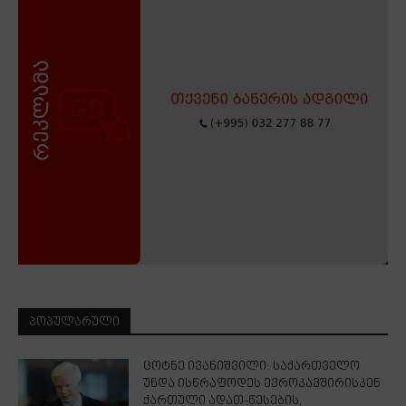
ᲞᲝᲞᲣᲚᲐᲠᲣᲚᲘ
ცოტნე ივანიშვილი: საქართველო
უნდა ისწრაფოდეს ევროკავშირისკენ
ქართული ადათ-წესების,