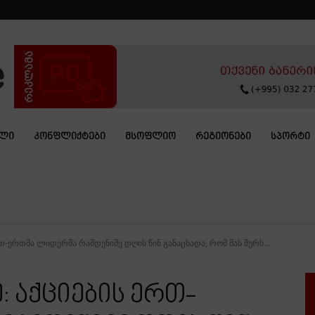
ᲐᲚᲘ
ᲙᲝᲜᲤᲚᲘᲥᲢᲔᲑᲘ
ᲛᲡᲝᲤᲚᲘᲝ
ᲠᲔᲒᲘᲝᲜᲔᲑᲘ
ᲡᲞᲝᲠᲢᲘ
თ-ერთმა ლიდერმა რამდენიმე დღის წინ განაცხადა, რომ მას შურს...
: აქციების ერთ-