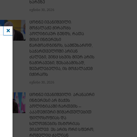
ხარჯზე
ივნისი 30, 2026
ცოტნე ივანიშვილი:
მოქალაქე ქირაობს
პოლიტიკურ გუნდს, რათა
მისი ინტერესი
წარმოადგინოს, სამწუხაროდ,
საქართველოში არიან
ძალები, ვინც სხვის მიერ არის
ნაქირავები, შესაბამისად,
შეუძლებელია, ის მოქალაქემ
იქირაოს
ივნისი 30, 2026
ცოტნე ივანიშვილი: არანაირი
ინტერესი არ მაქვს
პოლიტიკაში ჩართვის –
აკადემიური მიმართულებით
ფილოსოფიას და
ხელოვნების ისტორიას
ვიკვლევ. ეს არის ორი სფერო,
რომელიც ძალიან