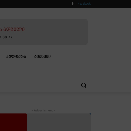
Facebook
ᲙᲣᲚᲢᲣᲠᲐ
ᲑᲘᲖᲜᲔᲡᲘ
- Advertisment -