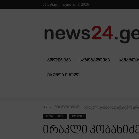
პარასკევი, აგვისტო 7, 2026
ᲞᲝᲚᲘᲢᲘᲙᲐ
ᲡᲐᲖᲝᲒᲐᲓᲝᲔᲑᲐ
ᲡᲐᲛᲐᲠᲗ
ᲔᲡ ᲣᲜᲓᲐ ᲘᲪᲝᲓᲔ
ირაკლი კობახიძე: აქციების ერ
Home
მთავარი ამბავი
მთავარი ამბავი
პოლიტიკა
ირაკლი კობახიძე