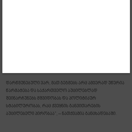
პრევენციის მიზნით, თავი ვალდებულად მივიჩნიე, ამ
მუქარის შესახებ ინფორმაცია ქართული
საზოგადოებისთვის მიმეწოდებინა. რობერტ ფიცოს
მკვლელობის მცდელობასთან გავლებული პარალელი
შეგვახსენებს, რომ გლობალური ომის პარტიის სახით,
საქმე გვაქვს უაღრესად საშიშ ძალასთან, რომელიც
საქართველოში არეულობის შემოსატანად
ყველაფერზეა წამსვლელი.
დარწმუნებული ვარ, მათ გეგმებს არც ამჯერად უწერია
წარმატება და საქართველო აუცილებლად
შეინარჩუნებს მშვიდობას და პოლიტიკურ
სტაბილურობას, რაც ქვეყნის განვითარების
აუცილებელი პირობაა”, – ნათქვამია განცხადებაში.