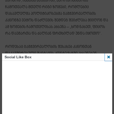
კერძოდ, ჩემთან საუბარში, ევროკომისარმა
ჩამოთვალა მთელი რიგი ზომები, რომლებიც
დასავლელმა პოლიტიკოსებმა გამჭვირვალობის
კანონზე ვეტოს დაძლევის შემდეგ შეიძლება მიიღონ და
ამ ზომების ჩამოთვლისას ახსენა – „ხომ ნახეთ, ფიცოს
რა დაემართა და ძალიან ფრთხილად უნდა იყოთო“.
როდესაც გამჭვირვალობის შესახებ კანონთან
დაკავშირებული შანტაჟის კონტექსტში ახსენებენ
Social Like Box
სლოვაკეთის პრემიერ-მინისტრს, რომელზეც
რამდენიმე დღის წინ ტერორისტული თავდასხმა
განხორციელდა და რომელიც ამჟამადაც მკურნალობას
გადის, ეს ჩვენთვის უკიდურესად შემაშფოთებელია.
ხაზს გავუსვამ იმასაც, რომ წინასწარი ინფორმაციით,
პრემიერ-მინისტრზე თავდასხმის უკან იკვეთება ერთ-
ერთი ქვეყნის სპეცსამსახურის კვალი, რომელიც
გლობალურ ომის პარტიასთან განსაკუთრებით
მჭიდროდ არის დაკავშირებული.