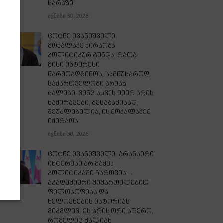
ხარჯზე
ივნისი 30, 2026
ცოტნე ივანიშვილი:
მოქალაქე ქირაობს
პოლიტიკურ გუნდს, რათა
მისი ინტერესი
წარმოადგინოს, სამწუხაროდ,
საქართველოში არიან
ძალები, ვინც სხვის მიერ არის
ნაქირავები, შესაბამისად,
შეუძლებელია, ის მოქალაქემ
იქირაოს
ივნისი 30, 2026
ცოტნე ივანიშვილი: არანაირი
ინტერესი არ მაქვს
პოლიტიკაში ჩართვის –
აკადემიური მიმართულებით
ფილოსოფიას და
ხელოვნების ისტორიას
ვიკვლევ. ეს არის ორი სფერო,
რომელიც ძალიან