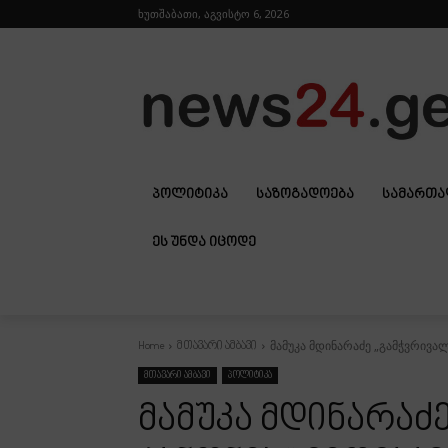
ხუთშაბათი, აგვისტო 6, 2026
ᲞᲝᲚᲘᲢᲘᲙᲐ
ᲡᲐᲖᲝᲒᲐᲓᲝᲔᲑᲐ
ᲡᲐᲛᲐᲠᲗ
ᲔᲡ ᲣᲜᲓᲐ ᲘᲪᲝᲓᲔ
მამუკა მდინარაძე „გამჭვრივალო
Home
მთავარი ამბავი
მთავარი ამბავი
პოლიტიკა
მამუკა მდინარაძ