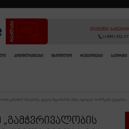
ᲐᲚᲘ
ᲙᲝᲜᲤᲚᲘᲥᲢᲔᲑᲘ
ᲛᲡᲝᲤᲚᲘᲝ
ᲠᲔᲒᲘᲝᲜᲔᲑᲘ
ᲡᲞᲝᲠᲢᲘ
ბის კანონის“ მიღებაზე: ყველა მეგობარმა უნდა იცოდეს, რომ ჩვენი ქვეყანაა...
ე „გამჭვრივალობის