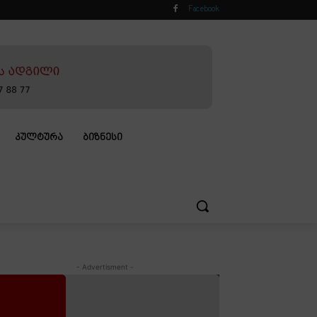
Facebook
ᲙᲣᲚᲢᲣᲠᲐ
ᲑᲘᲖᲜᲔᲡᲘ
- Advertisment -