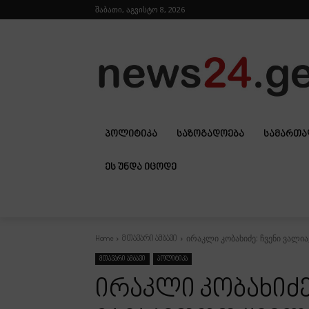
შაბათი, აგვისტო 8, 2026
ᲞᲝᲚᲘᲢᲘᲙᲐ
ᲡᲐᲖᲝᲒᲐᲓᲝᲔᲑᲐ
ᲡᲐᲛᲐᲠᲗ
ᲔᲡ ᲣᲜᲓᲐ ᲘᲪᲝᲓᲔ
ირაკლი კობახიძე: ჩვენი ვალია
Home
მთავარი ამბავი
მთავარი ამბავი
პოლიტიკა
ირაკლი კობახიძე: