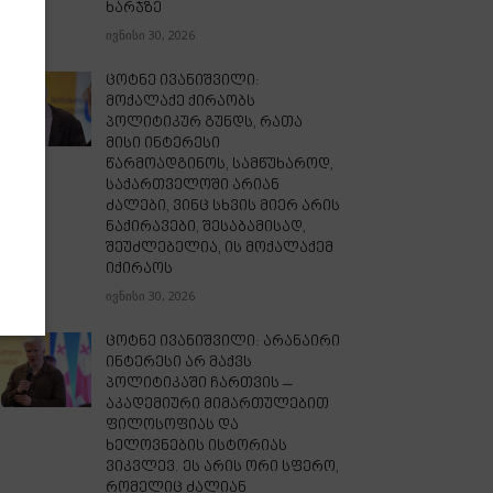
ხარჯზე
ივნისი 30, 2026
ცოტნე ივანიშვილი:
მოქალაქე ქირაობს
პოლიტიკურ გუნდს, რათა
მისი ინტერესი
წარმოადგინოს, სამწუხაროდ,
საქართველოში არიან
ძალები, ვინც სხვის მიერ არის
ნაქირავები, შესაბამისად,
შეუძლებელია, ის მოქალაქემ
იქირაოს
ივნისი 30, 2026
ცოტნე ივანიშვილი: არანაირი
ინტერესი არ მაქვს
პოლიტიკაში ჩართვის –
აკადემიური მიმართულებით
ფილოსოფიას და
ხელოვნების ისტორიას
ვიკვლევ. ეს არის ორი სფერო,
რომელიც ძალიან