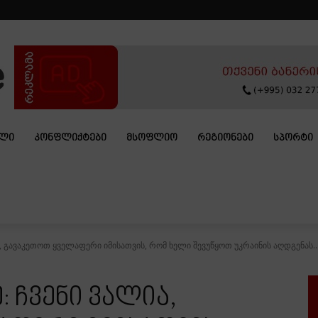
ᲐᲚᲘ
ᲙᲝᲜᲤᲚᲘᲥᲢᲔᲑᲘ
ᲛᲡᲝᲤᲚᲘᲝ
ᲠᲔᲒᲘᲝᲜᲔᲑᲘ
ᲡᲞᲝᲠᲢᲘ
, გავაკეთოთ ყველაფერი იმისათვის, რომ ხელი შევუწყოთ უკრაინის აღდგენას..
 ჩვენი ვალია,