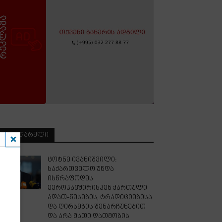
ᲞᲝᲞᲣᲚᲐᲠᲣᲚᲘ
ცოტნე ივანიშვილი:
საქართველო უნდა
ისწრაფოდეს
ევროკავშირისკენ ქართული
ადათ-წესების, ტრადიციებისა
და ღირსების შენარჩუნებით
და არა მათი დათმობის