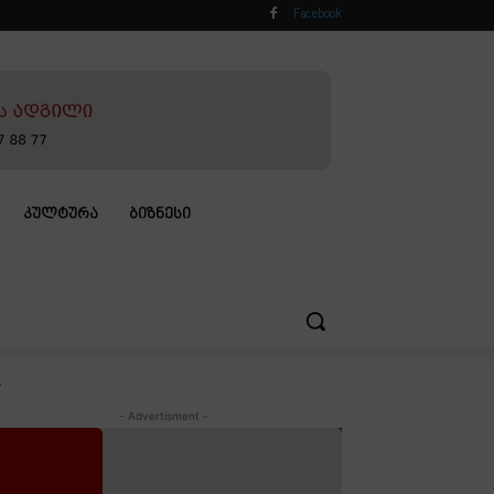
Facebook
ᲙᲣᲚᲢᲣᲠᲐ
ᲑᲘᲖᲜᲔᲡᲘ
.
- Advertisment -