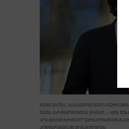
ჩვენი ვალია, გავაკეთოთ ყველაფერი იმი
ჩვენს პარტნიორებთან ერთად, – ამის შე
კობახიძემ ქართველ ჟურნალისტებთან ბერ
კონფერენციაში მონაწილეობს.