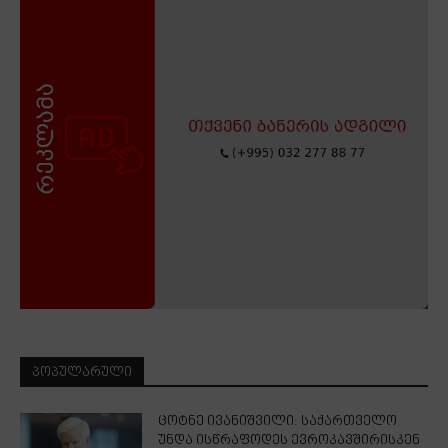
ᲞᲝᲞᲣᲚᲐᲠᲣᲚᲘ
ცოტნე ივანიშვილი: საქართველო
უნდა ისწრაფოდეს ევროკავშირისკენ