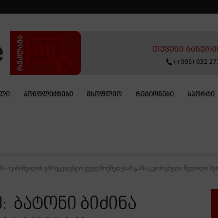
ᲐᲚᲘ
ᲙᲝᲜᲤᲚᲘᲥᲢᲔᲑᲘ
ᲛᲡᲝᲤᲚᲘᲝ
ᲠᲔᲒᲘᲝᲜᲔᲑᲘ
ᲡᲞᲝᲠᲢᲘ
ინა ივანიშვილის უპრეცედენტო ქველმოქმედებამ განსაკუთრებული წვლილი შეი
: ბატონი ბიძინა