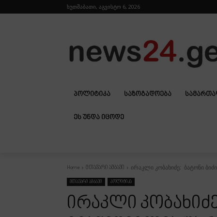
ხუთშაბათი, აგვისტო 6, 2026
ᲞᲝᲚᲘᲢᲘᲙᲐ
ᲡᲐᲖᲝᲒᲐᲓᲝᲔᲑᲐ
ᲡᲐᲛᲐᲠᲗ
ᲔᲡ ᲣᲜᲓᲐ ᲘᲪᲝᲓᲔ
ირაკლი კობახიძე: ბატონი ბიძ
Home
მთავარი ამბავი
მთავარი ამბავი
პოლიტიკა
ირაკლი კობახიძე