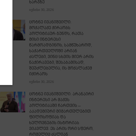
ხარჯზე
ივნისი 30, 2026
ცოტნე ივანიშვილი:
მოქალაქე ქირაობს
პოლიტიკურ გუნდს, რათა
მისი ინტერესი
წარმოადგინოს, სამწუხაროდ,
საქართველოში არიან
ძალები, ვინც სხვის მიერ არის
ნაქირავები, შესაბამისად,
შეუძლებელია, ის მოქალაქემ
იქირაოს
ივნისი 30, 2026
ცოტნე ივანიშვილი: არანაირი
ინტერესი არ მაქვს
პოლიტიკაში ჩართვის –
აკადემიური მიმართულებით
ფილოსოფიას და
ხელოვნების ისტორიას
ვიკვლევ. ეს არის ორი სფერო,
რომელიც ძალიან