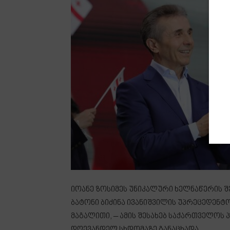
იოანე ზოსიმეს უნიკალური ხელნაწერის შ
ბატონი ბიძინა ივანიშვილის უპრეცედენტ
მაგალითი, – ამის შესახებ საქართველოს
დღევანდელ სხდომაზე განაცხადა.