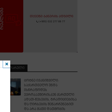
ᲞᲝᲞᲣᲚᲐᲠᲣᲚᲘ
ცოტნე ივანიშვილი:
საქართველო უნდა
ისწრაფოდეს
ევროკავშირისკენ ქართული
ადათ-წესების, ტრადიციებისა
და ღირსების შენარჩუნებით
და არა მათი დათმობის