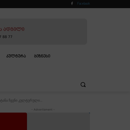
Facebook
ᲙᲣᲚᲢᲣᲠᲐ
ᲑᲘᲖᲜᲔᲡᲘ
ტანა ჩვენი კულტურული...
- Advertisment -