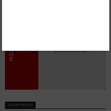
- Advertisment -
ᲞᲝᲞᲣᲚᲐᲠᲣᲚᲘ