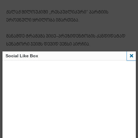
ქალაქ მილოუკიში „რესპუბლიკური“ პარტიის
ეროვნული ყრილობა იმართება.
მანამდე ტრამპმა ვიცე-პრეზიდენტობის კანდიდატად
სენატორი ჯეიმს დევიდ ვენსი აირჩია.
Social Like Box
„ხანგრძლივი მსჯელობისა და ფიქრის შემდეგ,
გადავწყვიტე, რომ ყველაზე შესაფერისი ადამიანი
შეერთებული შტატების ვიცე-პრეზიდენტის
თანამდებობის დასაკავებლად არის სენატორი ჯ.დ.
ვენსი“, – აღნიშნა დონალდ ტრამპმა.