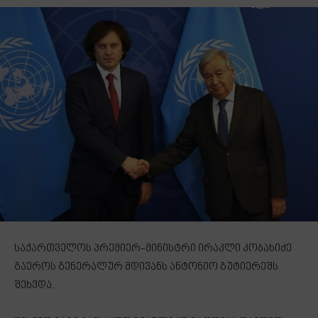
საქართველოს პრემიერ-მინისტრი ირაკლი კობახიძე
გაეროს გენერალურ მდივანს ანტონიო გუტიერეშს
შეხვდა.