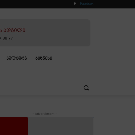
Facebook
ᲙᲣᲚᲢᲣᲠᲐ
ᲑᲘᲖᲜᲔᲡᲘ
- Advertisment -