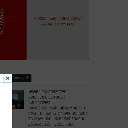
ᲞᲝᲞᲣᲚᲐᲠᲣᲚᲘ
ცოტნე ივანიშვილი:
საქართველო უნდა
ისწრაფოდეს
ევროკავშირისკენ ქართული
ადათ-წესების, ტრადიციებისა
და ღირსების შენარჩუნებით
და არა მათი დათმობის