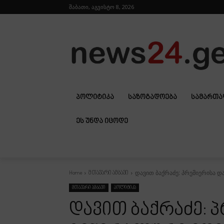
შაბათი, აგვისტო 8, 2026
ᲞᲝᲚᲘᲢᲘᲙᲐ
ᲡᲐᲖᲝᲒᲐᲓᲝᲔᲑᲐ
ᲡᲐᲛᲐᲠᲗ
ᲔᲡ ᲣᲜᲓᲐ ᲘᲪᲝᲓᲔ
დავით ბაქრაძე: პრემიერისა და
Home
მთავარი ამბავი
მთავარი ამბავი
პოლიტიკა
დავით ბაქრაძე: 