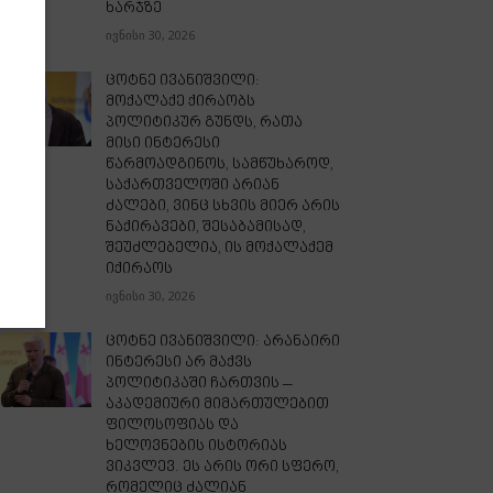
ხარჯზე
ივნისი 30, 2026
ცოტნე ივანიშვილი:
მოქალაქე ქირაობს
პოლიტიკურ გუნდს, რათა
მისი ინტერესი
წარმოადგინოს, სამწუხაროდ,
საქართველოში არიან
ძალები, ვინც სხვის მიერ არის
ნაქირავები, შესაბამისად,
შეუძლებელია, ის მოქალაქემ
იქირაოს
ივნისი 30, 2026
ცოტნე ივანიშვილი: არანაირი
ინტერესი არ მაქვს
პოლიტიკაში ჩართვის –
აკადემიური მიმართულებით
ფილოსოფიას და
ხელოვნების ისტორიას
ვიკვლევ. ეს არის ორი სფერო,
რომელიც ძალიან