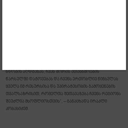
კონფლიქტების რეგიონიდან შესაძლებლობების
რეგიონად. ჩვენ მივესალმებით მშვიდობიანი
შეთანხმების პროცესს სომხეთსა და აზერბაიჯანს
შორის, კერძოდ კი იმ ძალისხმევას, რომელიც
მიმართულია მეზობელ ქვეყნებს შორის
ურთიერთობების ნორმალიზაციისკენ. ჩვენ ყოველთვის
ვიყავით მზად და დღესაც მზად ვართ, უზრუნველვყოთ
რეგიონული თანამშრომლობის ფორმატი, რომელიც
ხელს შეუწყობს ქვეყნებს შორის თანამშრომლობას და
ნდობის აღდგენას, ჩვენ შორის უთანხმოების
წარსულში დატოვებას და ჩვენს ერთობლივ წინსვლას
ყველა იმ რესურსისა და უპირატესობის გამოყენების
თვალსაზრისით, რომელთა შეთავაზება ჩვენს რეგიონს
შეუძლია მსოფლიოსთვის“, – განაცხადა ირაკლი
კობახიძემ.