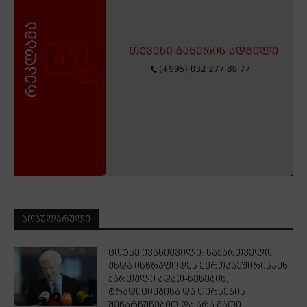
ᲞᲝᲞᲣᲚᲐᲠᲣᲚᲘ
ცოტნე ივანიშვილი: საქართველო
უნდა ისწრაფოდეს ევროკავშირისკენ
ქართული ადათ-წესების,
ტრადიციებისა და ღირსების
შენარჩუნებით და არა მათი