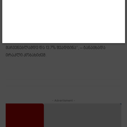
განვითარების დღის წესრიგის ცენტრშია. 2023 წელს
მნიშვნელოვნად გაუმჯობესდა დასაქმების
მაჩვენებლები, სამუშაო ძალის მონაწილეობის დონის
ზრდის პარალელურად. ეს პოზიტიური ტენდენცია
გაგრძელდა 2024 წლის პირველ ნახევარშიც, როცა
უმუშევრობის დონემ იკლო რეკორდულ
მაჩვენებლამდე და 13.7% შეადგინა“, – განაცხადა
ირაკლი კობახიძემ.
- Advertisment -