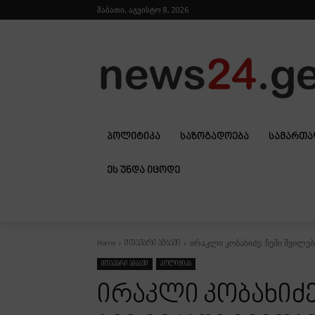
შაბათი, აგვისტო 8, 2026
ᲞᲝᲚᲘᲢᲘᲙᲐ
ᲡᲐᲖᲝᲒᲐᲓᲝᲔᲑᲐ
ᲡᲐᲛᲐᲠᲗ
ᲔᲡ ᲣᲜᲓᲐ ᲘᲪᲝᲓᲔ
ირაკლი კობახიძე: ჩემი შვილებ
Home
მთავარი ამბავი
მთავარი ამბავი
პოლიტიკა
ირაკლი კობახიძე: