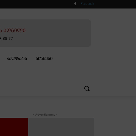
Facebook
ᲙᲣᲚᲢᲣᲠᲐ
ᲑᲘᲖᲜᲔᲡᲘ
- Advertisment -