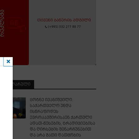
ᲞᲝᲞᲣᲚᲐᲠᲣᲚᲘ
ცოტნე ივანიშვილი:
საქართველო უნდა
ისწრაფოდეს
ევროკავშირისკენ ქართული
ადათ-წესების, ტრადიციებისა
და ღირსების შენარჩუნებით
და არა მათი დათმობის