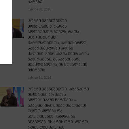
ხარჯზე
ივნისი 30, 2026
ცოტნე ივანიშვილი:
მოქალაქე ქირაობს
პოლიტიკურ გუნდს, რათა
მისი ინტერესი
წარმოადგინოს, სამწუხაროდ,
საქართველოში არიან
ძალები, ვინც სხვის მიერ არის
ნაქირავები, შესაბამისად,
შეუძლებელია, ის მოქალაქემ
იქირაოს
ივნისი 30, 2026
ცოტნე ივანიშვილი: არანაირი
ინტერესი არ მაქვს
პოლიტიკაში ჩართვის –
აკადემიური მიმართულებით
ფილოსოფიას და
ხელოვნების ისტორიას
ვიკვლევ. ეს არის ორი სფერო,
რომელიც ძალიან