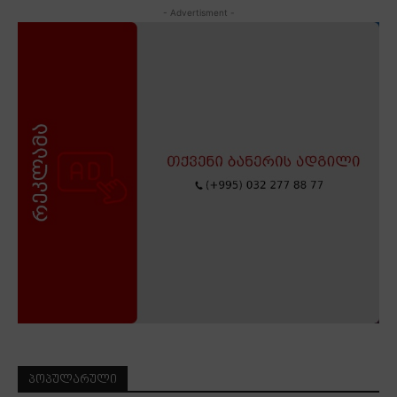
- Advertisment -
ᲞᲝᲞᲣᲚᲐᲠᲣᲚᲘ