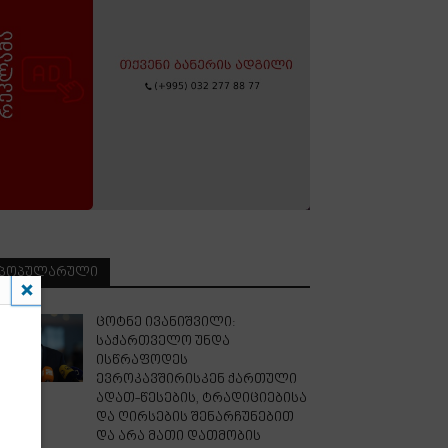
ᲞᲝᲞᲣᲚᲐᲠᲣᲚᲘ
ცოტნე ივანიშვილი:
საქართველო უნდა
ისწრაფოდეს
ევროკავშირისკენ ქართული
ადათ-წესების, ტრადიციებისა
და ღირსების შენარჩუნებით
და არა მათი დათმობის