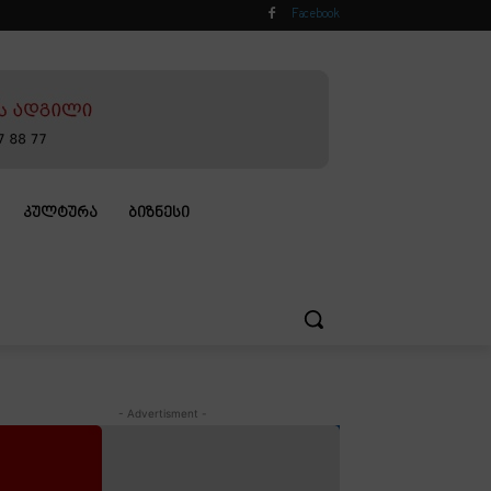
Facebook
ᲙᲣᲚᲢᲣᲠᲐ
ᲑᲘᲖᲜᲔᲡᲘ
- Advertisment -