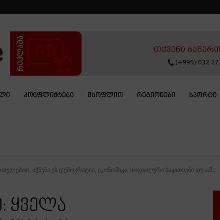
ᲐᲚᲘ
ᲙᲝᲜᲤᲚᲘᲥᲢᲔᲑᲘ
ᲛᲡᲝᲤᲚᲘᲝ
ᲠᲔᲒᲘᲝᲜᲔᲑᲘ
ᲡᲞᲝᲠᲢᲘ
თულებით, იქნება ეს დემოკრატია, ეკონომიკა, სოციალური საკითხები თუ ა.შ....
: ყველა