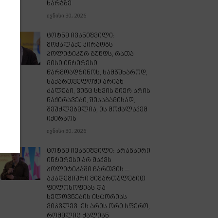
ხარჯზე
ივნისი 30, 2026
ცოტნე ივანიშვილი:
მოქალაქე ქირაობს
პოლიტიკურ გუნდს, რათა
მისი ინტერესი
წარმოადგინოს, სამწუხაროდ,
საქართველოში არიან
ძალები, ვინც სხვის მიერ არის
ნაქირავები, შესაბამისად,
შეუძლებელია, ის მოქალაქემ
იქირაოს
ივნისი 30, 2026
ცოტნე ივანიშვილი: არანაირი
ინტერესი არ მაქვს
პოლიტიკაში ჩართვის –
აკადემიური მიმართულებით
ფილოსოფიას და
ხელოვნების ისტორიას
ვიკვლევ. ეს არის ორი სფერო,
რომელიც ძალიან