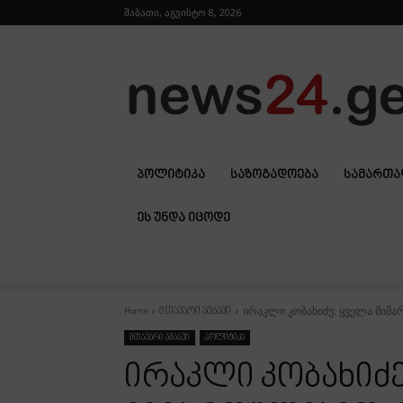
შაბათი, აგვისტო 8, 2026
ᲞᲝᲚᲘᲢᲘᲙᲐ
ᲡᲐᲖᲝᲒᲐᲓᲝᲔᲑᲐ
ᲡᲐᲛᲐᲠᲗ
ᲔᲡ ᲣᲜᲓᲐ ᲘᲪᲝᲓᲔ
ირაკლი კობახიძე: ყველა მიმარ
Home
მთავარი ამბავი
მთავარი ამბავი
პოლიტიკა
ირაკლი კობახიძე