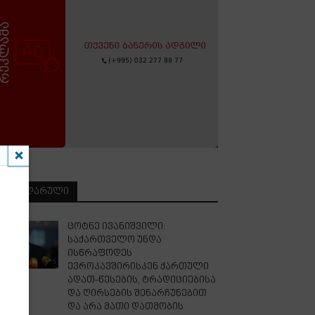
ᲞᲝᲞᲣᲚᲐᲠᲣᲚᲘ
ცოტნე ივანიშვილი:
საქართველო უნდა
ისწრაფოდეს
ევროკავშირისკენ ქართული
ადათ-წესების, ტრადიციებისა
და ღირსების შენარჩუნებით
და არა მათი დათმობის