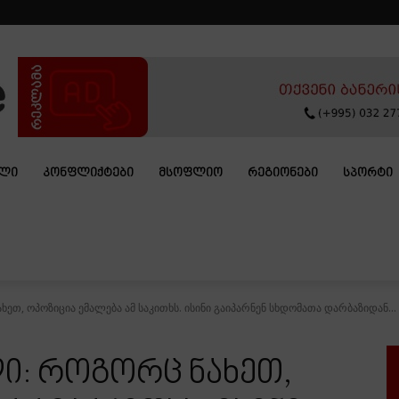
ᲐᲚᲘ
ᲙᲝᲜᲤᲚᲘᲥᲢᲔᲑᲘ
ᲛᲡᲝᲤᲚᲘᲝ
ᲠᲔᲒᲘᲝᲜᲔᲑᲘ
ᲡᲞᲝᲠᲢᲘ
ეთ, ოპოზიცია ემალება ამ საკითხს. ისინი გაიპარნენ სხდომათა დარბაზიდან...
ი: როგორც ნახეთ,