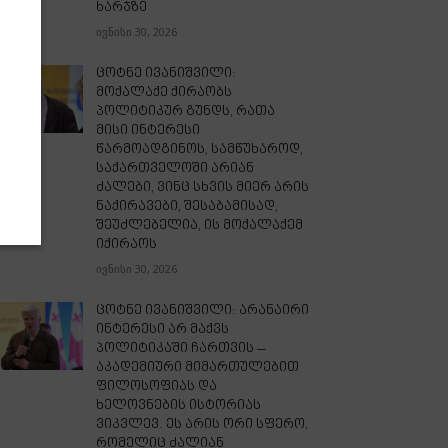
ხარჯზე
ივნისი 30, 2026
ცოტნე ივანიშვილი:
მოქალაქე ქირაობს
პოლიტიკურ გუნდს, რათა
მისი ინტერესი
წარმოადგინოს, სამწუხაროდ,
საქართველოში არიან
ძალები, ვინც სხვის მიერ არის
ნაქირავები, შესაბამისად,
შეუძლებელია, ის მოქალაქემ
იქირაოს
ივნისი 30, 2026
ცოტნე ივანიშვილი: არანაირი
ინტერესი არ მაქვს
პოლიტიკაში ჩართვის –
აკადემიური მიმართულებით
ფილოსოფიას და
ხელოვნების ისტორიას
ვიკვლევ. ეს არის ორი სფერო,
რომელიც ძალიან