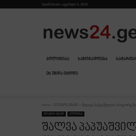
ხუთშაბათი, აგვისტო 6, 2026
ᲞᲝᲚᲘᲢᲘᲙᲐ
ᲡᲐᲖᲝᲒᲐᲓᲝᲔᲑᲐ
ᲡᲐᲛᲐᲠᲗ
ᲔᲡ ᲣᲜᲓᲐ ᲘᲪᲝᲓᲔ
შალვა პაპუაშვილი: როგორც ნახ
Home
მთავარი ამბავი
მთავარი ამბავი
პოლიტიკა
შალვა პაპუაშვილ