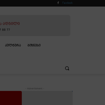
Facebook
ᲙᲣᲚᲢᲣᲠᲐ
ᲑᲘᲖᲜᲔᲡᲘ
- Advertisment -