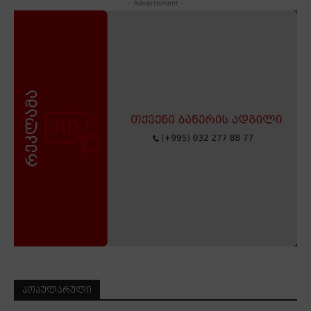
- Advertisment -
ᲞᲝᲞᲣᲚᲐᲠᲣᲚᲘ