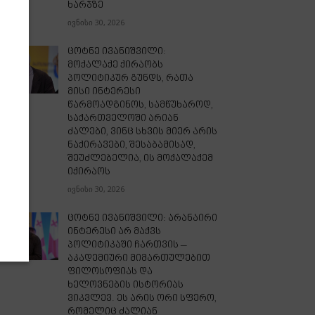
ხარჯზე
ივნისი 30, 2026
ცოტნე ივანიშვილი:
მოქალაქე ქირაობს
პოლიტიკურ გუნდს, რათა
მისი ინტერესი
წარმოადგინოს, სამწუხაროდ,
საქართველოში არიან
ძალები, ვინც სხვის მიერ არის
ნაქირავები, შესაბამისად,
შეუძლებელია, ის მოქალაქემ
იქირაოს
ივნისი 30, 2026
ცოტნე ივანიშვილი: არანაირი
ინტერესი არ მაქვს
პოლიტიკაში ჩართვის –
აკადემიური მიმართულებით
ფილოსოფიას და
ხელოვნების ისტორიას
ვიკვლევ. ეს არის ორი სფერო,
რომელიც ძალიან