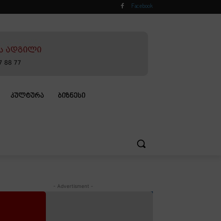
Facebook
ᲙᲣᲚᲢᲣᲠᲐ
ᲑᲘᲖᲜᲔᲡᲘ
- Advertisment -