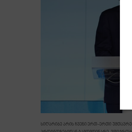
სიღარიბე არის ჩვენი ერთ-ერთი უმთავრე