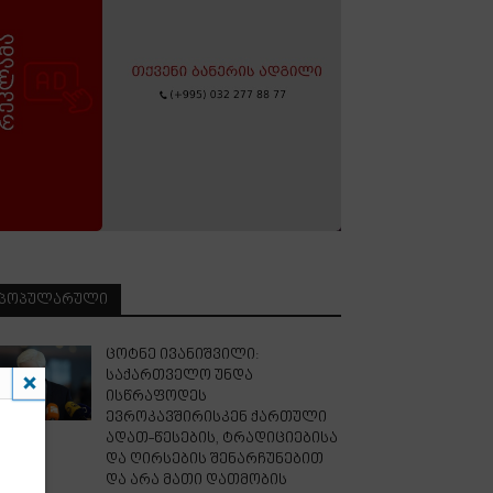
ᲞᲝᲞᲣᲚᲐᲠᲣᲚᲘ
ცოტნე ივანიშვილი:
საქართველო უნდა
ისწრაფოდეს
ევროკავშირისკენ ქართული
ადათ-წესების, ტრადიციებისა
და ღირსების შენარჩუნებით
და არა მათი დათმობის