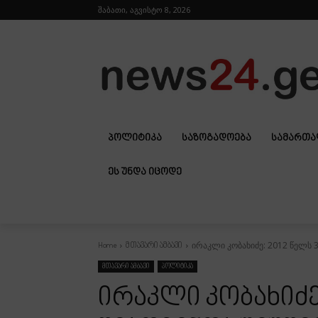
შაბათი, აგვისტო 8, 2026
ᲞᲝᲚᲘᲢᲘᲙᲐ
ᲡᲐᲖᲝᲒᲐᲓᲝᲔᲑᲐ
ᲡᲐᲛᲐᲠᲗ
ᲔᲡ ᲣᲜᲓᲐ ᲘᲪᲝᲓᲔ
ირაკლი კობახიძე: 2012 წელს 3
Home
მთავარი ამბავი
მთავარი ამბავი
პოლიტიკა
ირაკლი კობახიძე: