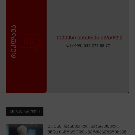
ᲞᲝᲞᲣᲚᲐᲠᲣᲚᲘ
ცოტნე ივანიშვილი: საქართველო
უნდა ისწრაფოდეს ევროკავშირისკენ