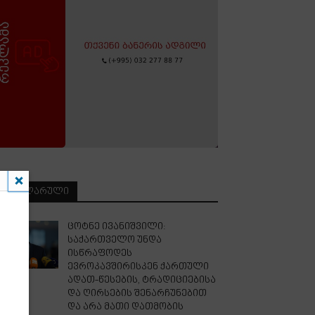
ᲞᲝᲞᲣᲚᲐᲠᲣᲚᲘ
ცოტნე ივანიშვილი:
საქართველო უნდა
ისწრაფოდეს
ევროკავშირისკენ ქართული
ადათ-წესების, ტრადიციებისა
და ღირსების შენარჩუნებით
და არა მათი დათმობის