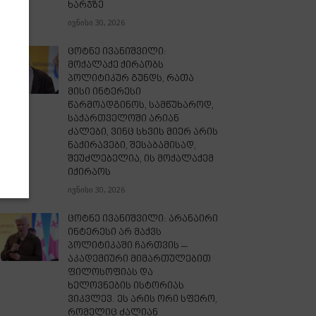
ხარჯზე
ივნისი 30, 2026
ცოტნე ივანიშვილი:
მოქალაქე ქირაობს
პოლიტიკურ გუნდს, რათა
მისი ინტერესი
წარმოადგინოს, სამწუხაროდ,
საქართველოში არიან
ძალები, ვინც სხვის მიერ არის
ნაქირავები, შესაბამისად,
შეუძლებელია, ის მოქალაქემ
იქირაოს
ივნისი 30, 2026
ცოტნე ივანიშვილი: არანაირი
ინტერესი არ მაქვს
პოლიტიკაში ჩართვის –
აკადემიური მიმართულებით
ფილოსოფიას და
ხელოვნების ისტორიას
ვიკვლევ. ეს არის ორი სფერო,
რომელიც ძალიან