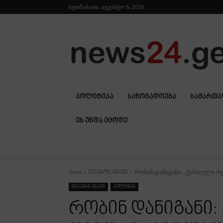
ხუთშაბათი, აგვისტო 6, 2026
ᲞᲝᲚᲘᲢᲘᲙᲐ
ᲡᲐᲖᲝᲒᲐᲓᲝᲔᲑᲐ
ᲡᲐᲛᲐᲠᲗ
ᲔᲡ ᲣᲜᲓᲐ ᲘᲪᲝᲓᲔ
რობინ დანიგანი: „ქართული ოც
Home
მთავარი ამბავი
მთავარი ამბავი
პოლიტიკა
რობინ დანიგანი: