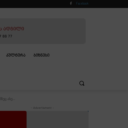
Facebook
ᲙᲣᲚᲢᲣᲠᲐ
ᲑᲘᲖᲜᲔᲡᲘ
ეც ასე...
- Advertisment -