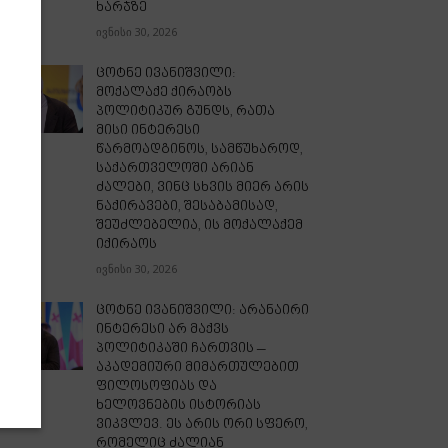
ხარჯზე
ივნისი 30, 2026
ცოტნე ივანიშვილი:
მოქალაქე ქირაობს
პოლიტიკურ გუნდს, რათა
მისი ინტერესი
წარმოადგინოს, სამწუხაროდ,
საქართველოში არიან
ძალები, ვინც სხვის მიერ არის
ნაქირავები, შესაბამისად,
შეუძლებელია, ის მოქალაქემ
იქირაოს
ივნისი 30, 2026
ცოტნე ივანიშვილი: არანაირი
ინტერესი არ მაქვს
პოლიტიკაში ჩართვის –
აკადემიური მიმართულებით
ფილოსოფიას და
ხელოვნების ისტორიას
ვიკვლევ. ეს არის ორი სფერო,
რომელიც ძალიან