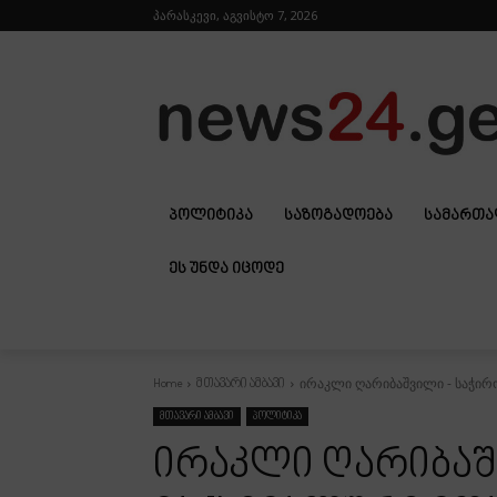
პარასკევი, აგვისტო 7, 2026
ᲞᲝᲚᲘᲢᲘᲙᲐ
ᲡᲐᲖᲝᲒᲐᲓᲝᲔᲑᲐ
ᲡᲐᲛᲐᲠᲗ
ᲔᲡ ᲣᲜᲓᲐ ᲘᲪᲝᲓᲔ
ირაკლი ღარიბაშვილი - საჭირო
Home
მთავარი ამბავი
მთავარი ამბავი
პოლიტიკა
ირაკლი ღარიბაშ