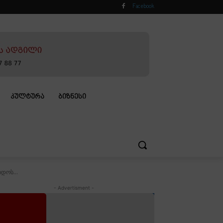
Facebook
ᲙᲣᲚᲢᲣᲠᲐ
ᲑᲘᲖᲜᲔᲡᲘ
დოს...
- Advertisment -