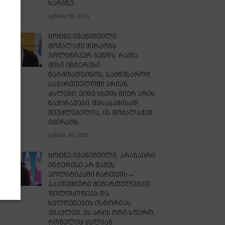
ხარჯზე
ივნისი 30, 2026
ცოტნე ივანიშვილი:
მოქალაქე ქირაობს
პოლიტიკურ გუნდს, რათა
მისი ინტერესი
წარმოადგინოს, სამწუხაროდ,
საქართველოში არიან
ძალები, ვინც სხვის მიერ არის
ნაქირავები, შესაბამისად,
შეუძლებელია, ის მოქალაქემ
იქირაოს
ივნისი 30, 2026
ცოტნე ივანიშვილი: არანაირი
ინტერესი არ მაქვს
პოლიტიკაში ჩართვის –
აკადემიური მიმართულებით
ფილოსოფიას და
ხელოვნების ისტორიას
ვიკვლევ. ეს არის ორი სფერო,
რომელიც ძალიან