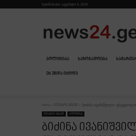
ხუთშაბათი, აგვისტო 6, 2026
ᲞᲝᲚᲘᲢᲘᲙᲐ
ᲡᲐᲖᲝᲒᲐᲓᲝᲔᲑᲐ
ᲡᲐᲛᲐᲠᲗ
ᲔᲡ ᲣᲜᲓᲐ ᲘᲪᲝᲓᲔ
ბიძინა ივანიშვილი: ფსევდოლი
Home
მთავარი ამბავი
მთავარი ამბავი
პოლიტიკა
ბიძინა ივანიშვილ