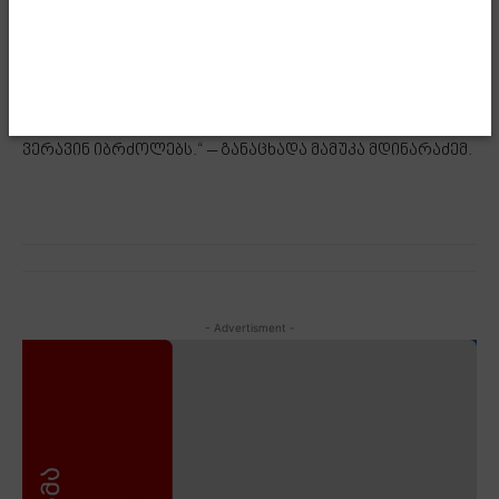
მაგრამ ჰყავთ, რომელთა ნაწილს მართლაც ჰგონიათ,
შეიძლება ისინი ფიქრობენ, რომ აქ ებრძვიან რაღაც
რუსულს და სადაც საბრძოლველი იყო, მათ ლიდერებს
იქ არ უბრძოლიათ და წითელ ხიდზე ვერ ასწრებდა
ვერავინ. თუ საბრძოლველი იქნა, ჩვენზე მაგრად
ვერავინ იბრძოლებს.“ – განაცხადა მამუკა მდინარაძემ.
- Advertisment -