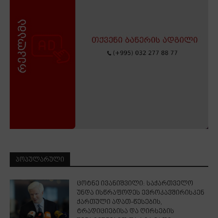
ᲞᲝᲞᲣᲚᲐᲠᲣᲚᲘ
ცოტნე ივანიშვილი: საქართველო
უნდა ისწრაფოდეს ევროკავშირისკენ
ქართული ადათ-წესების,
ტრადიციებისა და ღირსების