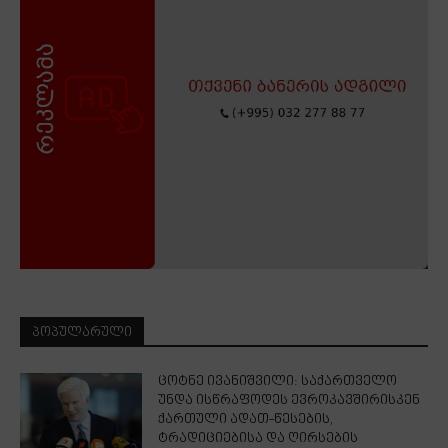
ᲞᲝᲞᲣᲚᲐᲠᲣᲚᲘ
ცოტნე ივანიშვილი: საქართველო
უნდა ისწრაფოდეს ევროკავშირისკენ
ქართული ადათ-წესების,
ტრადიციებისა და ღირსების