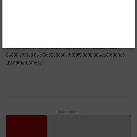
აბსოლუტურად გასაგებია ჩემთვის. რაც შეეხება
ლიბერალურ ფაშიზმს, რომლის მორიგი აქტი ვიხილეთ
ამ ახალგაზრდების წინააღმდეგ, ეს რადიკალურად
მიუღებელია“, – განაცხადა ირაკლი კობახიძემ.
მისივე თქმით, თუ ვინმეს რამის უნდა რცხვენოდეს,
ესენი არიან ის ადამიანები, რომლებიც ემსახურებიან
„ნაცმოძრაობას“.
- Advertisment -