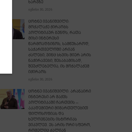
ხარჯზე
ივნისი 30, 2026
ცოტნე ივანიშვილი:
მოქალაქე ქირაობს
პოლიტიკურ გუნდს, რათა
მისი ინტერესი
წარმოადგინოს, სამწუხაროდ,
საქართველოში არიან
ძალები, ვინც სხვის მიერ არის
ნაქირავები, შესაბამისად,
შეუძლებელია, ის მოქალაქემ
იქირაოს
ივნისი 30, 2026
ცოტნე ივანიშვილი: არანაირი
ინტერესი არ მაქვს
პოლიტიკაში ჩართვის –
აკადემიური მიმართულებით
ფილოსოფიას და
ხელოვნების ისტორიას
ვიკვლევ. ეს არის ორი სფერო,
რომელიც ძალიან