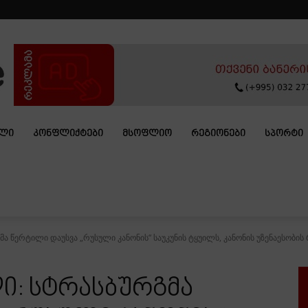
ᲐᲚᲘ
ᲙᲝᲜᲤᲚᲘᲥᲢᲔᲑᲘ
ᲛᲡᲝᲤᲚᲘᲝ
ᲠᲔᲒᲘᲝᲜᲔᲑᲘ
ᲡᲞᲝᲠᲢᲘ
ა წერტილი დაუსვა „რუსული კანონის“ საუკუნის ტყუილს, კანონის უზენაესობის რ
ი: სტრასბურგმა