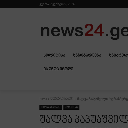
კვირა, აგვისტო 9, 2026
ᲞᲝᲚᲘᲢᲘᲙᲐ
ᲡᲐᲖᲝᲒᲐᲓᲝᲔᲑᲐ
ᲡᲐᲛᲐᲠᲗ
ᲔᲡ ᲣᲜᲓᲐ ᲘᲪᲝᲓᲔ
შალვა პაპუაშვილი: სტრასბურგმ
Home
მთავარი ამბავი
მთავარი ამბავი
პოლიტიკა
შალვა პაპუაშვილ