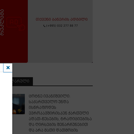
ᲞᲝᲞᲣᲚᲐᲠᲣᲚᲘ
ცოტნე ივანიშვილი:
საქართველო უნდა
ისწრაფოდეს
ევროკავშირისკენ ქართული
ადათ-წესების, ტრადიციებისა
და ღირსების შენარჩუნებით
და არა მათი დათმობის