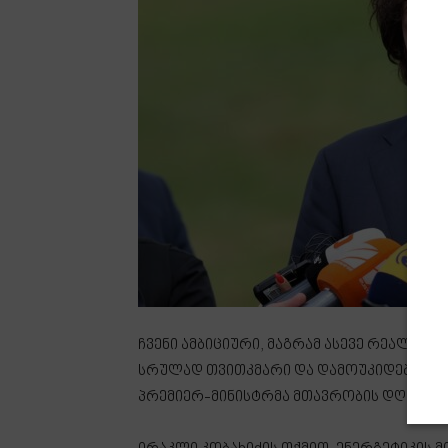
ჩვენი ამბიციური, მაგრამ ასევე რეალისტ
სრულად თვითკმარი და დამოუკიდებელი ე
პრემიერ-მინისტრმა მთავრობის დღევანდ