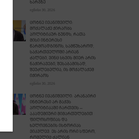
ხარჯზე
ივნისი 30, 2026
ცოტნე ივანიშვილი:
მოქალაქე ქირაობს
პოლიტიკურ გუნდს, რათა
მისი ინტერესი
წარმოადგინოს, სამწუხაროდ,
საქართველოში არიან
ძალები, ვინც სხვის მიერ არის
ნაქირავები, შესაბამისად,
შეუძლებელია, ის მოქალაქემ
იქირაოს
ივნისი 30, 2026
ცოტნე ივანიშვილი: არანაირი
ინტერესი არ მაქვს
პოლიტიკაში ჩართვის –
აკადემიური მიმართულებით
ფილოსოფიას და
ხელოვნების ისტორიას
ვიკვლევ. ეს არის ორი სფერო,
რომელიც ძალიან