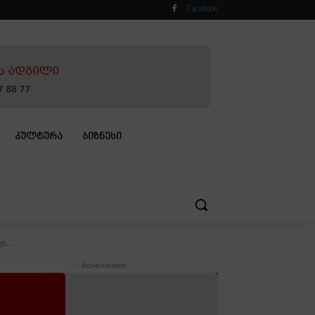
Facebook
ᲙᲣᲚᲢᲣᲠᲐ
ᲑᲘᲖᲜᲔᲡᲘ
...
- Advertisment -