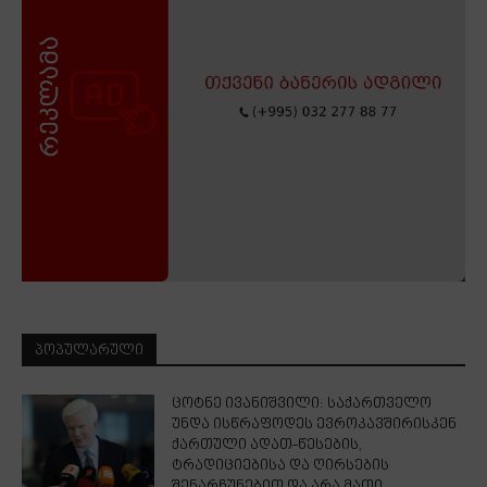
ᲞᲝᲞᲣᲚᲐᲠᲣᲚᲘ
ცოტნე ივანიშვილი: საქართველო
უნდა ისწრაფოდეს ევროკავშირისკენ
ქართული ადათ-წესების,
ტრადიციებისა და ღირსების
შენარჩუნებით და არა მათი