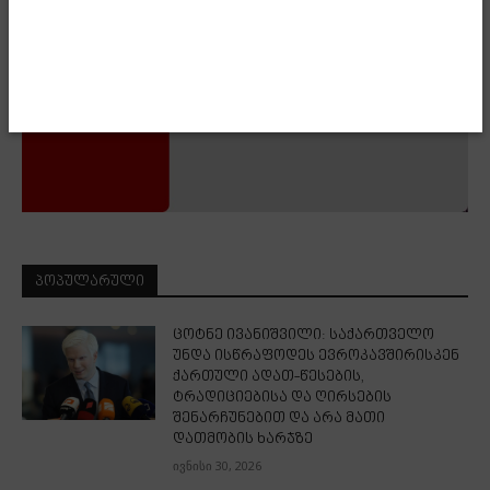
ᲞᲝᲞᲣᲚᲐᲠᲣᲚᲘ
ცოტნე ივანიშვილი: საქართველო
უნდა ისწრაფოდეს ევროკავშირისკენ
ქართული ადათ-წესების,
ტრადიციებისა და ღირსების
შენარჩუნებით და არა მათი
დათმობის ხარჯზე
ივნისი 30, 2026