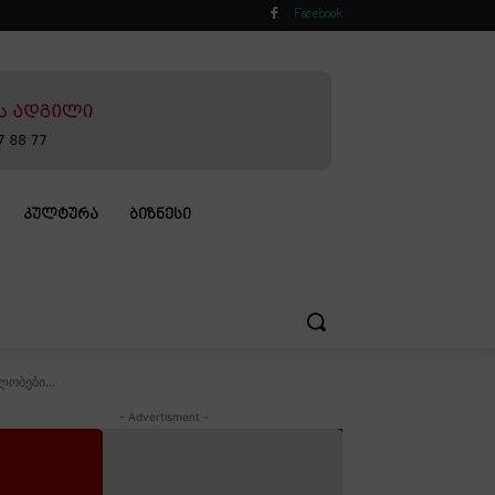
Facebook
ᲙᲣᲚᲢᲣᲠᲐ
ᲑᲘᲖᲜᲔᲡᲘ
ობები...
- Advertisment -