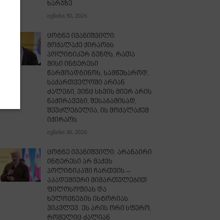
ხარჯზე
ივნისი 30, 2026
ცოტნე ივანიშვილი:
მოქალაქე ქირაობს
პოლიტიკურ გუნდს, რათა
მისი ინტერესი
წარმოადგინოს, სამწუხაროდ,
საქართველოში არიან
ძალები, ვინც სხვის მიერ არის
ნაქირავები, შესაბამისად,
შეუძლებელია, ის მოქალაქემ
იქირაოს
ივნისი 30, 2026
ცოტნე ივანიშვილი: არანაირი
ინტერესი არ მაქვს
პოლიტიკაში ჩართვის –
აკადემიური მიმართულებით
ფილოსოფიას და
ხელოვნების ისტორიას
ვიკვლევ. ეს არის ორი სფერო,
რომელიც ძალიან