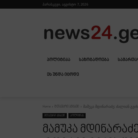
პარასკევი, აგვისტო 7, 2026
ᲞᲝᲚᲘᲢᲘᲙᲐ
ᲡᲐᲖᲝᲒᲐᲓᲝᲔᲑᲐ
ᲡᲐᲛᲐᲠᲗ
ᲔᲡ ᲣᲜᲓᲐ ᲘᲪᲝᲓᲔ
მამუკა მდინარაძე: ძალიან გვ
Home
მთავარი ამბავი
მთავარი ამბავი
პოლიტიკა
მამუკა მდინარაძე