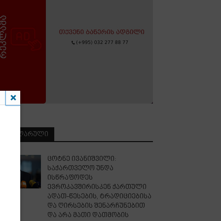
ᲞᲝᲞᲣᲚᲐᲠᲣᲚᲘ
ცოტნე ივანიშვილი:
საქართველო უნდა
ისწრაფოდეს
ევროკავშირისკენ ქართული
ადათ-წესების, ტრადიციებისა
და ღირსების შენარჩუნებით
და არა მათი დათმობის