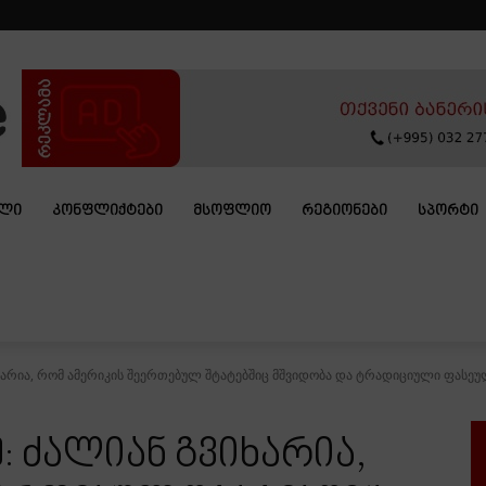
ᲐᲚᲘ
ᲙᲝᲜᲤᲚᲘᲥᲢᲔᲑᲘ
ᲛᲡᲝᲤᲚᲘᲝ
ᲠᲔᲒᲘᲝᲜᲔᲑᲘ
ᲡᲞᲝᲠᲢᲘ
იხარია, რომ ამერიკის შეერთებულ შტატებშიც მშვიდობა და ტრადიციული ფასეულ
: ძალიან გვიხარია,