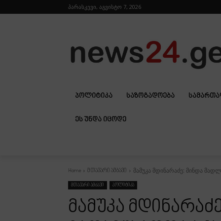
პარასკევი, აგვისტო 7, 2026
ᲞᲝᲚᲘᲢᲘᲙᲐ
ᲡᲐᲖᲝᲒᲐᲓᲝᲔᲑᲐ
ᲡᲐᲛᲐᲠᲗ
ᲔᲡ ᲣᲜᲓᲐ ᲘᲪᲝᲓᲔ
მამუკა მდინარაძე: მინდა მად
Home
მთავარი ამბავი
მთავარი ამბავი
პოლიტიკა
მამუკა მდინარაძ