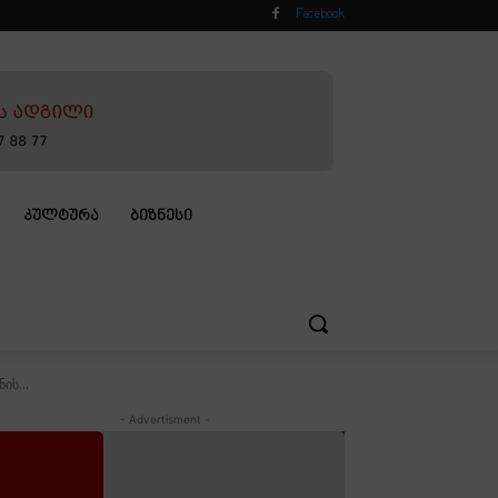
Facebook
ᲙᲣᲚᲢᲣᲠᲐ
ᲑᲘᲖᲜᲔᲡᲘ
ის...
- Advertisment -