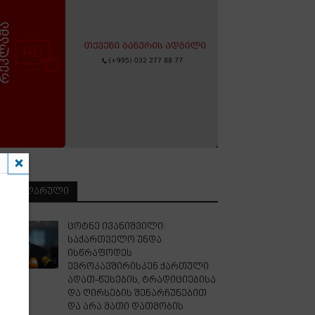
ᲞᲝᲞᲣᲚᲐᲠᲣᲚᲘ
ცოტნე ივანიშვილი:
საქართველო უნდა
ისწრაფოდეს
ევროკავშირისკენ ქართული
ადათ-წესების, ტრადიციებისა
და ღირსების შენარჩუნებით
და არა მათი დათმობის