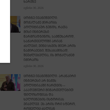
ხარჯზე
ივნისი 30, 2026
ცოტნე ივანიშვილი:
მოქალაქე ქირაობს
პოლიტიკურ გუნდს, რათა
მისი ინტერესი
წარმოადგინოს, სამწუხაროდ,
საქართველოში არიან
ძალები, ვინც სხვის მიერ არის
ნაქირავები, შესაბამისად,
შეუძლებელია, ის მოქალაქემ
იქირაოს
ივნისი 30, 2026
ცოტნე ივანიშვილი: არანაირი
ინტერესი არ მაქვს
პოლიტიკაში ჩართვის –
აკადემიური მიმართულებით
ფილოსოფიას და
ხელოვნების ისტორიას
ვიკვლევ. ეს არის ორი სფერო,
რომელიც ძალიან