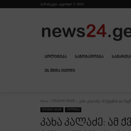
პარასკევი, აგვისტო 7, 2026
ᲞᲝᲚᲘᲢᲘᲙᲐ
ᲡᲐᲖᲝᲒᲐᲓᲝᲔᲑᲐ
ᲡᲐᲛᲐᲠᲗ
ᲔᲡ ᲣᲜᲓᲐ ᲘᲪᲝᲓᲔ
კახა კალაძე: ამ ქვეყნის და ჩვ
Home
მთავარი ამბავი
მთავარი ამბავი
პოლიტიკა
კახა კალაძე: ამ ქ