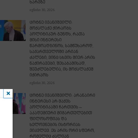
ხარჯზე
ივნისი 30, 2026
ცოტნე ივანიშვილი:
მოქალაქე ქირაობს
პოლიტიკურ გუნდს, რათა
მისი ინტერესი
წარმოადგინოს, სამწუხაროდ,
საქართველოში არიან
ძალები, ვინც სხვის მიერ არის
ნაქირავები, შესაბამისად,
შეუძლებელია, ის მოქალაქემ
იქირაოს
ივნისი 30, 2026
ცოტნე ივანიშვილი: არანაირი
ინტერესი არ მაქვს
პოლიტიკაში ჩართვის –
აკადემიური მიმართულებით
ფილოსოფიას და
ხელოვნების ისტორიას
ვიკვლევ. ეს არის ორი სფერო,
რომელიც ძალიან