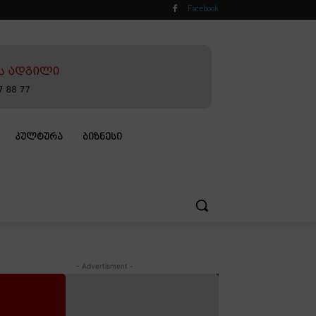
Facebook
ᲙᲣᲚᲢᲣᲠᲐ
ᲑᲘᲖᲜᲔᲡᲘ
- Advertisment -