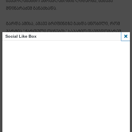
საპარლამენტო უმრავლესობის ლიდერმა, მამუკა
მდინარაძემ განაცხადა.
გარდა ამისა, ამავე ბრიფინგზე გახდა ცნობილი, რომ
პარტია “ქართული ოცნების” საპატიო თავმჯდომარემ,
Social Like Box
ბიძინა ივანიშვილმა პრემიერ-მინისტრობის
კანდიდატად ირაკლი კობახიძე დაასახელა, რასაც
პოლიტსაბჭომ მხარი სრულად დაუჭირა.
- Advertisment -