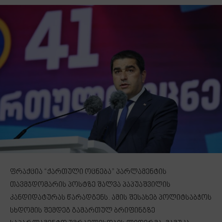
ფრაქცია “ქართული ოცნება” პარლამენტის
თავმჯდომარის პოსტზე შალვა პაპუაშვილის
კანდიდატურას წარადგენს. ამის შესახებ პოლიტსაბჭოს
სხდომის შემდეგ გამართულ ბრიფინგზე