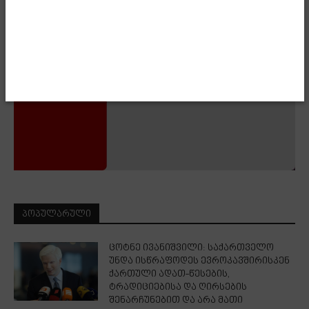
ᲞᲝᲞᲣᲚᲐᲠᲣᲚᲘ
ცოტნე ივანიშვილი: საქართველო
უნდა ისწრაფოდეს ევროკავშირისკენ
ქართული ადათ-წესების,
ტრადიციებისა და ღირსების
შენარჩუნებით და არა მათი