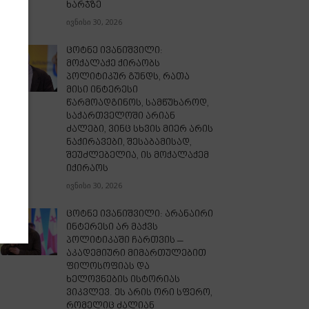
ხარჯზე
ივნისი 30, 2026
ცოტნე ივანიშვილი:
მოქალაქე ქირაობს
პოლიტიკურ გუნდს, რათა
მისი ინტერესი
წარმოადგინოს, სამწუხაროდ,
საქართველოში არიან
ძალები, ვინც სხვის მიერ არის
ნაქირავები, შესაბამისად,
შეუძლებელია, ის მოქალაქემ
იქირაოს
ივნისი 30, 2026
ცოტნე ივანიშვილი: არანაირი
ინტერესი არ მაქვს
პოლიტიკაში ჩართვის –
აკადემიური მიმართულებით
ფილოსოფიას და
ხელოვნების ისტორიას
ვიკვლევ. ეს არის ორი სფერო,
რომელიც ძალიან