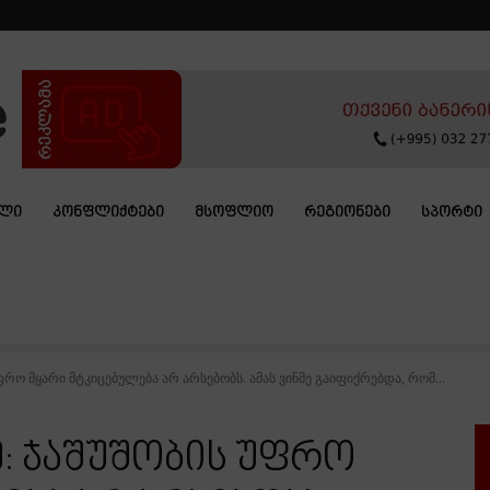
ᲐᲚᲘ
ᲙᲝᲜᲤᲚᲘᲥᲢᲔᲑᲘ
ᲛᲡᲝᲤᲚᲘᲝ
ᲠᲔᲒᲘᲝᲜᲔᲑᲘ
ᲡᲞᲝᲠᲢᲘ
უფრო მყარი მტკიცებულება არ არსებობს. ამას ვინმე გაიფიქრებდა, რომ...
ე: ჯაშუშობის უფრო