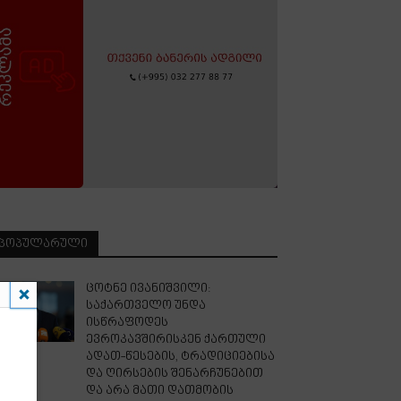
ᲞᲝᲞᲣᲚᲐᲠᲣᲚᲘ
ცოტნე ივანიშვილი:
საქართველო უნდა
ისწრაფოდეს
ევროკავშირისკენ ქართული
ადათ-წესების, ტრადიციებისა
და ღირსების შენარჩუნებით
და არა მათი დათმობის