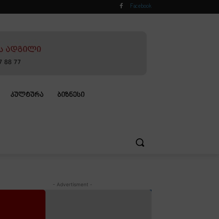
Facebook
ᲙᲣᲚᲢᲣᲠᲐ
ᲑᲘᲖᲜᲔᲡᲘ
- Advertisment -