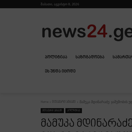
შაბათი, აგვისტო 8, 2026
ᲞᲝᲚᲘᲢᲘᲙᲐ
ᲡᲐᲖᲝᲒᲐᲓᲝᲔᲑᲐ
ᲡᲐᲛᲐᲠᲗ
ᲔᲡ ᲣᲜᲓᲐ ᲘᲪᲝᲓᲔ
მამუკა მდინარაძე: ჯაშუშობის 
Home
მთავარი ამბავი
მთავარი ამბავი
პოლიტიკა
მამუკა მდინარაძ