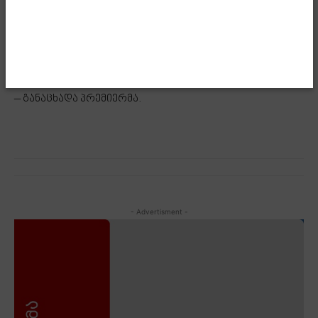
ერთხელ უღრმესი მადლობა თითოეულ მათგანს
გაწეული საქმიანობისთვის. ასევე მინდა მოგახსენოთ,
რომ სამივე მათგანი განაგრძობს საქმიანობას მაღალ
თანამდებობებზე სახელმწიფო სამსახურში, რასთან
დაკავშირებითაც დეტალებს მოგვიანებით გაგაცნობთ“,
– განაცხადა პრემიერმა.
- Advertisment -