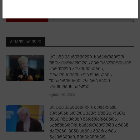
ᲞᲝᲞᲣᲚᲐᲠᲣᲚᲘ
ცოტნე ივანიშვილი: საქართველო
უნდა ისწრაფოდეს ევროკავშირისკენ
ქართული ადათ-წესების,
ტრადიციებისა და ღირსების
შენარჩუნებით და არა მათი
დათმობის ხარჯზე
ივნისი 30, 2026
ცოტნე ივანიშვილი: მოქალაქე
ქირაობს პოლიტიკურ გუნდს, რათა
მისი ინტერესი წარმოადგინოს,
სამწუხაროდ, საქართველოში არიან
ძალები, ვინც სხვის მიერ არის
ნაქირავები, შესაბამისად,