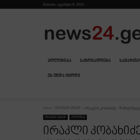
შაბათი, აგვისტო 8, 2026
ᲞᲝᲚᲘᲢᲘᲙᲐ
ᲡᲐᲖᲝᲒᲐᲓᲝᲔᲑᲐ
ᲡᲐᲛᲐᲠᲗ
ᲔᲡ ᲣᲜᲓᲐ ᲘᲪᲝᲓᲔ
ირაკლი კობახიძე - მომიტინგე
Home
მთავარი ამბავი
მთავარი ამბავი
პოლიტიკა
ირაკლი კობახიძე