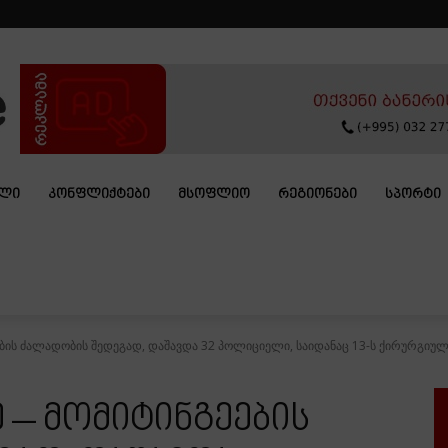
ᲐᲚᲘ
ᲙᲝᲜᲤᲚᲘᲥᲢᲔᲑᲘ
ᲛᲡᲝᲤᲚᲘᲝ
ᲠᲔᲒᲘᲝᲜᲔᲑᲘ
ᲡᲞᲝᲠᲢᲘ
ების ძალადობის შედეგად, დაშავდა 32 პოლიციელი, საიდანაც 13-ს ქირურგიული
 – მომიტინგეების