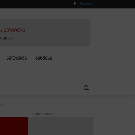
Facebook
ᲙᲣᲚᲢᲣᲠᲐ
ᲑᲘᲖᲜᲔᲡᲘ
...
- Advertisment -