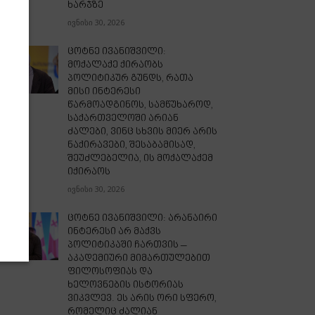
ხარჯზე
ივნისი 30, 2026
ცოტნე ივანიშვილი:
მოქალაქე ქირაობს
პოლიტიკურ გუნდს, რათა
მისი ინტერესი
წარმოადგინოს, სამწუხაროდ,
საქართველოში არიან
ძალები, ვინც სხვის მიერ არის
ნაქირავები, შესაბამისად,
შეუძლებელია, ის მოქალაქემ
იქირაოს
ივნისი 30, 2026
ცოტნე ივანიშვილი: არანაირი
ინტერესი არ მაქვს
პოლიტიკაში ჩართვის –
აკადემიური მიმართულებით
ფილოსოფიას და
ხელოვნების ისტორიას
ვიკვლევ. ეს არის ორი სფერო,
რომელიც ძალიან