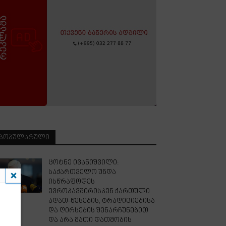
ᲞᲝᲞᲣᲚᲐᲠᲣᲚᲘ
ცოტნე ივანიშვილი:
საქართველო უნდა
ისწრაფოდეს
ევროკავშირისკენ ქართული
ადათ-წესების, ტრადიციებისა
და ღირსების შენარჩუნებით
და არა მათი დათმობის