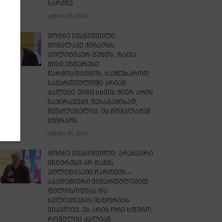
ხარჯზე
ივნისი 30, 2026
ცოტნე ივანიშვილი:
მოქალაქე ქირაობს
პოლიტიკურ გუნდს, რათა
მისი ინტერესი
წარმოადგინოს, სამწუხაროდ,
საქართველოში არიან
ძალები, ვინც სხვის მიერ არის
ნაქირავები, შესაბამისად,
შეუძლებელია, ის მოქალაქემ
იქირაოს
ივნისი 30, 2026
ცოტნე ივანიშვილი: არანაირი
ინტერესი არ მაქვს
პოლიტიკაში ჩართვის –
აკადემიური მიმართულებით
ფილოსოფიას და
ხელოვნების ისტორიას
ვიკვლევ. ეს არის ორი სფერო,
რომელიც ძალიან