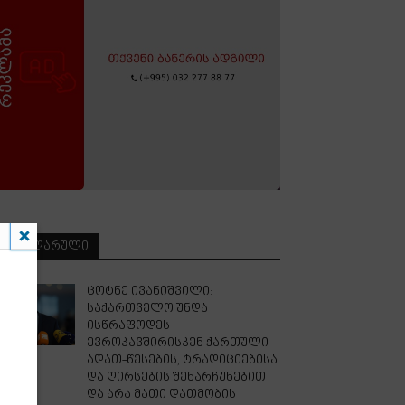
ᲞᲝᲞᲣᲚᲐᲠᲣᲚᲘ
ცოტნე ივანიშვილი:
საქართველო უნდა
ისწრაფოდეს
ევროკავშირისკენ ქართული
ადათ-წესების, ტრადიციებისა
და ღირსების შენარჩუნებით
და არა მათი დათმობის