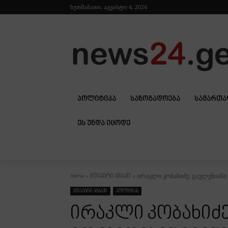
ხუთშაბათი, აგვისტო 6, 2026
ᲞᲝᲚᲘᲢᲘᲙᲐ
ᲡᲐᲖᲝᲒᲐᲓᲝᲔᲑᲐ
ᲡᲐᲛᲐᲠᲗ
ᲔᲡ ᲣᲜᲓᲐ ᲘᲪᲝᲓᲔ
ირაკლი კობახიძე: გავლენიანი
Home
მთავარი ამბავი
მთავარი ამბავი
პოლიტიკა
ირაკლი კობახიძე