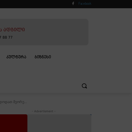
Facebook
ᲙᲣᲚᲢᲣᲠᲐ
ᲑᲘᲖᲜᲔᲡᲘ
ნდოდათ მეორე...
- Advertisment -