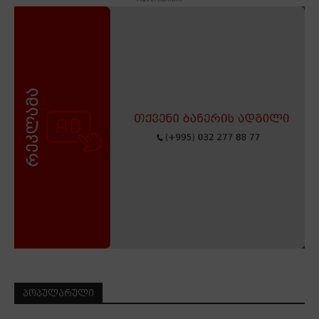
ᲞᲝᲞᲣᲚᲐᲠᲣᲚᲘ