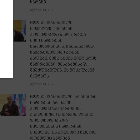
ხარჯზე
ივნისი 30, 2026
ცოტნე ივანიშვილი:
მოქალაქე ქირაობს
პოლიტიკურ გუნდს, რათა
მისი ინტერესი
წარმოადგინოს, სამწუხაროდ,
საქართველოში არიან
ძალები, ვინც სხვის მიერ არის
ნაქირავები, შესაბამისად,
შეუძლებელია, ის მოქალაქემ
იქირაოს
ივნისი 30, 2026
ცოტნე ივანიშვილი: არანაირი
ინტერესი არ მაქვს
პოლიტიკაში ჩართვის –
აკადემიური მიმართულებით
ფილოსოფიას და
ხელოვნების ისტორიას
ვიკვლევ. ეს არის ორი სფერო,
რომელიც ძალიან