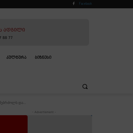
Facebook
ᲙᲣᲚᲢᲣᲠᲐ
ᲑᲘᲖᲜᲔᲡᲘ
მებრძოლს და...
- Advertisment -