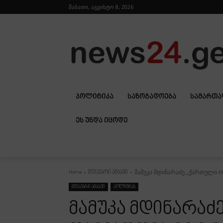
შაბათი, აგვისტო 8, 2026
ᲞᲝᲚᲘᲢᲘᲙᲐ
ᲡᲐᲖᲝᲒᲐᲓᲝᲔᲑᲐ
ᲡᲐᲛᲐᲠᲗ
ᲔᲡ ᲣᲜᲓᲐ ᲘᲪᲝᲓᲔ
მამუკა მდინარაძე „ქართული ო
Home
მთავარი ამბავი
მთავარი ამბავი
პოლიტიკა
მამუკა მდინარაძ