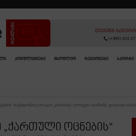
ᲐᲚᲘ
ᲙᲝᲜᲤᲚᲘᲥᲢᲔᲑᲘ
ᲛᲡᲝᲤᲚᲘᲝ
ᲠᲔᲒᲘᲝᲜᲔᲑᲘ
ᲡᲞᲝᲠᲢᲘ
ცნების“ თავმჯდომარე ირაკლი კობახიძეს: ღირსეულ ადამიანს, უღალატო თანა
ე „ქართული ოცნების“