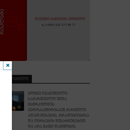
ᲞᲝᲞᲣᲚᲐᲠᲣᲚᲘ
ცოტნე ივანიშვილი:
საქართველო უნდა
ისწრაფოდეს
ევროკავშირისკენ ქართული
ადათ-წესების, ტრადიციებისა
და ღირსების შენარჩუნებით
და არა მათი დათმობის