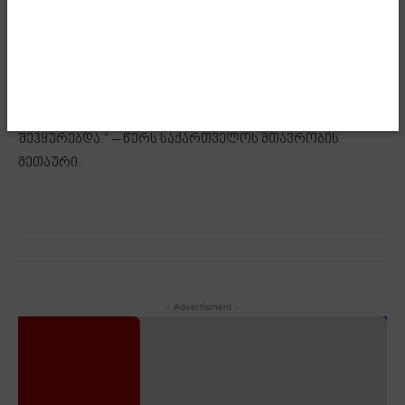
კრიტიკული განცხადება არ გაუვრცელებია. ამ
ყველაფრის გამო, ეს კანონი ამცირებს ქართველი
ხალხის ნდობას არა მხოლოდ კონგრესის, არამედ,
სამწუხაროდ, თქვენი ადმინისტრაციის მიმართაც,
რომელსაც ქართული საზოგადოება სხვაგვარი იმედით
შეჰყურებდა.“ – წერს საქართველოს მთავრობის
მეთაური.
- Advertisment -