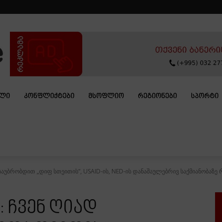
ᲐᲚᲘ
ᲙᲝᲜᲤᲚᲘᲥᲢᲔᲑᲘ
ᲛᲡᲝᲤᲚᲘᲝ
ᲠᲔᲒᲘᲝᲜᲔᲑᲘ
ᲡᲞᲝᲠᲢᲘ
საუბრობდით „დიფ სთეითის“, USAID-ის, NED-ის დანაშაულებრივ საქმიანობაზე რ
: ჩვენ ღიად