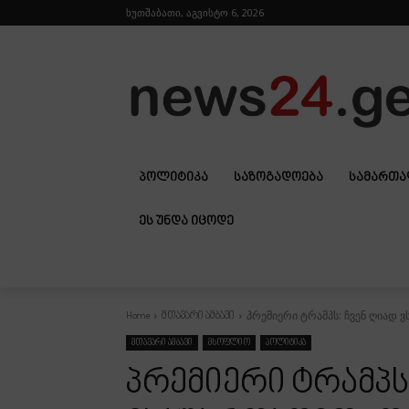
ხუთშაბათი, აგვისტო 6, 2026
ᲞᲝᲚᲘᲢᲘᲙᲐ
ᲡᲐᲖᲝᲒᲐᲓᲝᲔᲑᲐ
ᲡᲐᲛᲐᲠᲗ
ᲔᲡ ᲣᲜᲓᲐ ᲘᲪᲝᲓᲔ
პრემიერი ტრამპს: ჩვენ ღიად ვ
Home
მთავარი ამბავი
მთავარი ამბავი
მსოფლიო
პოლიტიკა
პრემიერი ტრამპს