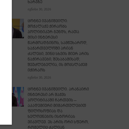
ხარჯზე
ივნისი 30, 2026
ცოტნე ივანიშვილი:
მოქალაქე ქირაობს
პოლიტიკურ გუნდს, რათა
მისი ინტერესი
წარმოადგინოს, სამწუხაროდ,
საქართველოში არიან
ძალები, ვინც სხვის მიერ არის
ნაქირავები, შესაბამისად,
შეუძლებელია, ის მოქალაქემ
იქირაოს
ივნისი 30, 2026
ცოტნე ივანიშვილი: არანაირი
ინტერესი არ მაქვს
პოლიტიკაში ჩართვის –
აკადემიური მიმართულებით
ფილოსოფიას და
ხელოვნების ისტორიას
ვიკვლევ. ეს არის ორი სფერო,
რომელიც ძალიან