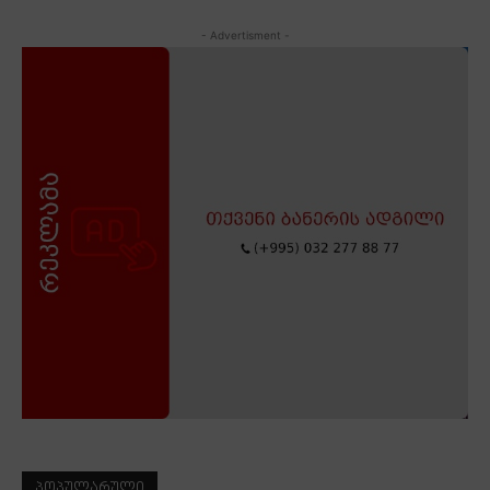
- Advertisment -
ᲞᲝᲞᲣᲚᲐᲠᲣᲚᲘ