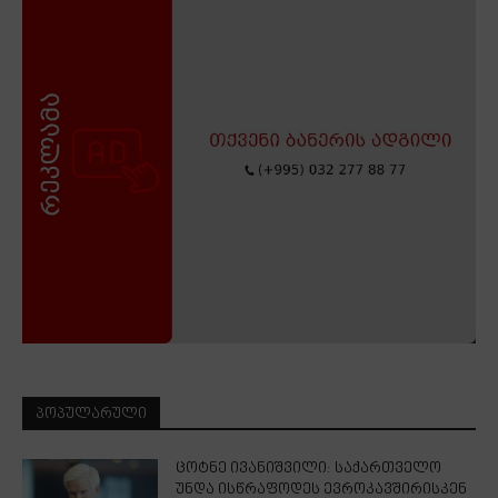
ᲞᲝᲞᲣᲚᲐᲠᲣᲚᲘ
ცოტნე ივანიშვილი: საქართველო
უნდა ისწრაფოდეს ევროკავშირისკენ