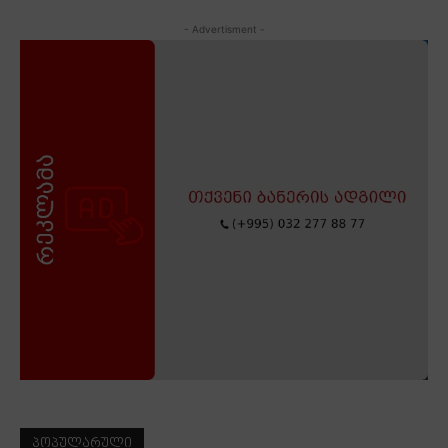
- Advertisment -
ᲞᲝᲞᲣᲚᲐᲠᲣᲚᲘ