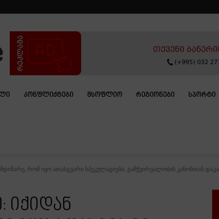
ᲐᲚᲘ
ᲙᲝᲜᲤᲚᲘᲥᲢᲔᲑᲘ
ᲛᲡᲝᲤᲚᲘᲝ
ᲠᲔᲒᲘᲝᲜᲔᲑᲘ
ᲡᲞᲝᲠᲢᲘ
მდინარე, რომ იყო ათასგვარი სპეკულაციები, გამჭვირვალობის კანონთან დაკავ
: იქიდან