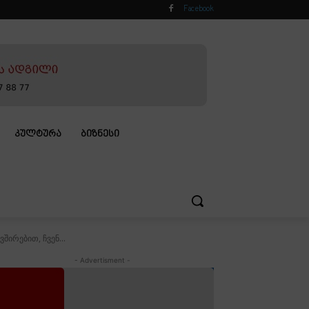
Facebook
ᲙᲣᲚᲢᲣᲠᲐ
ᲑᲘᲖᲜᲔᲡᲘ
შირებით, ჩვენ...
- Advertisment -