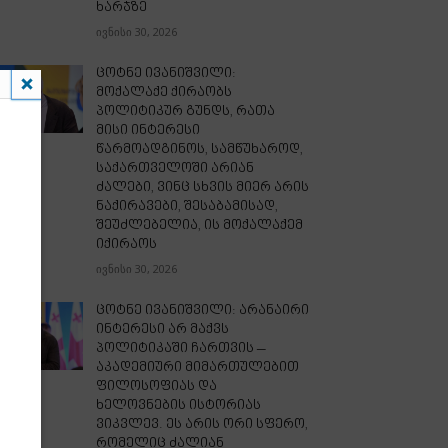
ხარჯზე
ივნისი 30, 2026
ცოტნე ივანიშვილი:
მოქალაქე ქირაობს
პოლიტიკურ გუნდს, რათა
მისი ინტერესი
წარმოადგინოს, სამწუხაროდ,
საქართველოში არიან
ძალები, ვინც სხვის მიერ არის
ნაქირავები, შესაბამისად,
შეუძლებელია, ის მოქალაქემ
იქირაოს
ივნისი 30, 2026
ცოტნე ივანიშვილი: არანაირი
ინტერესი არ მაქვს
პოლიტიკაში ჩართვის –
აკადემიური მიმართულებით
ფილოსოფიას და
ხელოვნების ისტორიას
ვიკვლევ. ეს არის ორი სფერო,
რომელიც ძალიან