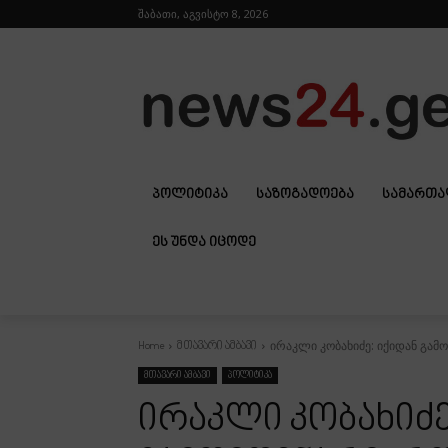
შაბათი, აგვისტო 8, 2026
ᲞᲝᲚᲘᲢᲘᲙᲐ
ᲡᲐᲖᲝᲒᲐᲓᲝᲔᲑᲐ
ᲡᲐᲛᲐᲠᲗ
ᲔᲡ ᲣᲜᲓᲐ ᲘᲪᲝᲓᲔ
ირაკლი კობახიძე: იქიდან გამო
Home
მთავარი ამბავი
მთავარი ამბავი
პოლიტიკა
ირაკლი კობახიძე