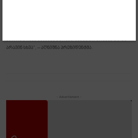
რომელიც მოვა და გადაგვარჩენს, ჩვენს გასაკეთებელს
გააკეთებს, ჩვენზე უკეთ ეცოდინება, თუ რა სჭირდება
ჩვენს ხალხსა და ქვეყანას. ჩვენ ბოლომდე უნდა
ვიწამოთ საკუთარი თავის და გვახსოვდეს, რომ
სწორედ ჩვენ განვსაზღვრავთ საკუთარ მომავალს და
არავინ სხვა“, – აღნიშნა პრეზიდენტმა.
- Advertisment -