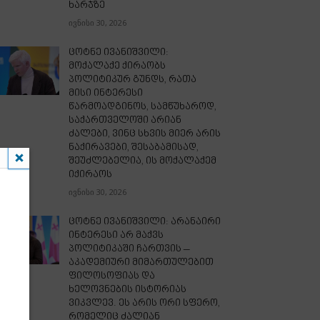
ხარჯზე
ივნისი 30, 2026
ცოტნე ივანიშვილი:
მოქალაქე ქირაობს
პოლიტიკურ გუნდს, რათა
მისი ინტერესი
წარმოადგინოს, სამწუხაროდ,
საქართველოში არიან
ძალები, ვინც სხვის მიერ არის
ნაქირავები, შესაბამისად,
შეუძლებელია, ის მოქალაქემ
იქირაოს
ივნისი 30, 2026
ცოტნე ივანიშვილი: არანაირი
ინტერესი არ მაქვს
პოლიტიკაში ჩართვის –
აკადემიური მიმართულებით
ფილოსოფიას და
ხელოვნების ისტორიას
ვიკვლევ. ეს არის ორი სფერო,
რომელიც ძალიან