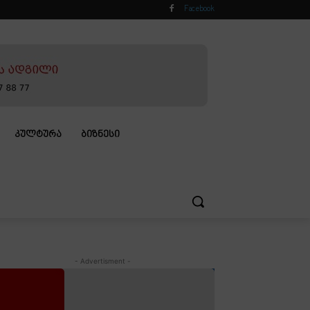
Facebook
ᲙᲣᲚᲢᲣᲠᲐ
ᲑᲘᲖᲜᲔᲡᲘ
- Advertisment -