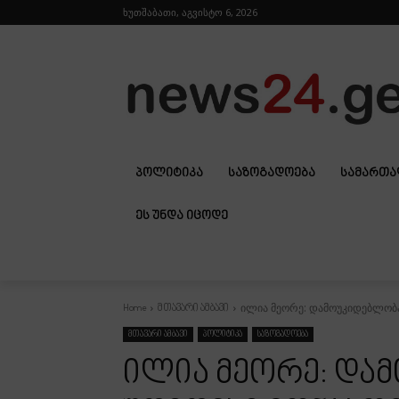
ხუთშაბათი, აგვისტო 6, 2026
ᲞᲝᲚᲘᲢᲘᲙᲐ
ᲡᲐᲖᲝᲒᲐᲓᲝᲔᲑᲐ
ᲡᲐᲛᲐᲠᲗ
ᲔᲡ ᲣᲜᲓᲐ ᲘᲪᲝᲓᲔ
ილია მეორე: დამოუკიდებლობა 
Home
მთავარი ამბავი
მთავარი ამბავი
პოლიტიკა
საზოგადოება
ილია მეორე: და