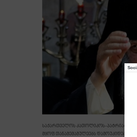
Soci
საქართველოს კათოლიკოს-პატრიარქი ი
მყოფ თანამემამულეებს დამოუკიდებლობ